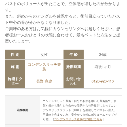
バストのボリュームが出たことで、立体感が増したのが分かりま
す。
また、斜めからのアングルを確認すると、術前目立っていたバス
ト中心の骨が分からなくなりました。
ご興味のある方はお気軽にカウンセリングへお越しください。患
者様お一人おひとりの状態に合わせて、最もベストな方法をご提
案いたします。
性 別
女性
年 齢
24歳
コンデンスリッチ豊
施 術
撮影時期
術後1ヶ月
胸
施術ドク
お問い合
長野 寛史
0120-920-416
ター
わせ
コンデンスリッチ豊胸：自分の脂肪を用いた豊胸術で、腹
部や脚から吸引した余分な脂肪から特許技術によってコン
治療概要
デンスリッチファット（CRF）を生成してバストへ注入。
不純物を含まない為、安全かつ自然にボリュームアップが
可能。［
コンデンスリッチ豊胸の詳細はこちら
］