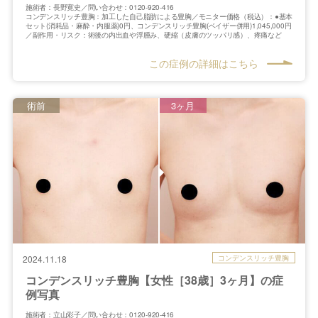
施術者：長野寛史／問い合わせ：0120-920-416
コンデンスリッチ豊胸：加工した自己脂肪による豊胸／モニター価格（税込）：●基本
セット(消耗品・麻酔・内服薬)0円、コンデンスリッチ豊胸(ベイザー併用)1,045,000円
／副作用・リスク：術後の内出血や浮腫み、硬縮（皮膚のツッパリ感）、疼痛など
この症例の詳細はこちら
術前
3ヶ月
コンデンスリッチ豊胸
2024.11.18
コンデンスリッチ豊胸【女性［38歳］3ヶ月】の症
例写真
施術者：立山彩子／問い合わせ：0120-920-416