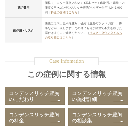
価格（モニター価格／税込）●基本セット(消耗品・麻酔・内
施術費用
服薬)0円 ●コンデンスリッチ豊胸(ベイザー併用)1,045,000
円［
料金の詳細はこちら
］
術後には内出血や浮腫み、硬縮（皮膚のツッパリ感）、疼
痛などが出現します。その他にも何か経過で不安を感じた
副作用・リスク
場合はすぐにご連絡ください。［
リスク・ダウンタイムへ
の取り組みはこちら
］
この症例に関する情報
コンデンスリッチ豊胸
コンデンスリッチ豊胸
のこだわり
の施術詳細
コンデンスリッチ豊胸
コンデンスリッチ豊胸
の料金
の相談集