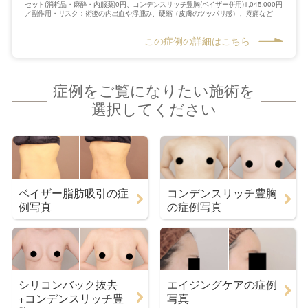
セット(消耗品・麻酔・内服薬)0円、コンデンスリッチ豊胸(ベイザー併用)1,045,000円
／副作用・リスク：術後の内出血や浮腫み、硬縮（皮膚のツッパリ感）、疼痛など
この症例の詳細はこちら
症例をご覧になりたい施術を
選択してください
ベイザー脂肪吸引の症
コンデンスリッチ豊胸
例写真
の症例写真
シリコンバック抜去
エイジングケアの症例
+コンデンスリッチ豊
写真