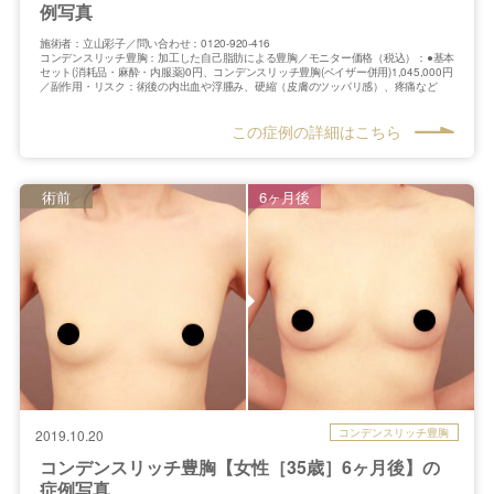
例写真
施術者：立山彩子／問い合わせ：0120-920-416
コンデンスリッチ豊胸：加工した自己脂肪による豊胸／モニター価格（税込）：●基本
セット(消耗品・麻酔・内服薬)0円、コンデンスリッチ豊胸(ベイザー併用)1,045,000円
／副作用・リスク：術後の内出血や浮腫み、硬縮（皮膚のツッパリ感）、疼痛など
この症例の詳細はこちら
術前
6ヶ月後
コンデンスリッチ豊胸
2019.10.20
コンデンスリッチ豊胸【女性［35歳］6ヶ月後】の
症例写真