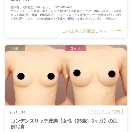
施術者：長野寛史／問い合わせ：0120-920-416
コンデンスリッチ豊胸：加工した自己脂肪による豊胸／モニター価格（税込）：●基本
セット(消耗品・麻酔・内服薬)0円、コンデンスリッチ豊胸(ベイザー併用)1,045,000円
／副作用・リスク：術後の内出血や浮腫み、硬縮（皮膚のツッパリ感）、疼痛など
この症例の詳細はこちら
術前
3ヶ月
コンデンスリッチ豊胸
2021.5.14
コンデンスリッチ豊胸【女性［25歳］3ヶ月】の症
例写真