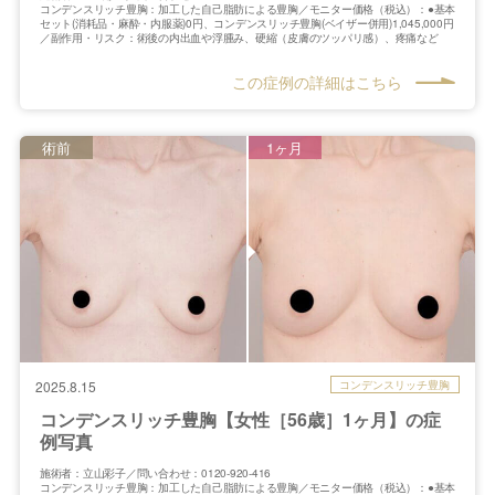
コンデンスリッチ豊胸：加工した自己脂肪による豊胸／モニター価格（税込）：●基本
セット(消耗品・麻酔・内服薬)0円、コンデンスリッチ豊胸(ベイザー併用)1,045,000円
／副作用・リスク：術後の内出血や浮腫み、硬縮（皮膚のツッパリ感）、疼痛など
この症例の詳細はこちら
術前
1ヶ月
コンデンスリッチ豊胸
2025.8.15
コンデンスリッチ豊胸【女性［56歳］1ヶ月】の症
例写真
施術者：立山彩子／問い合わせ：0120-920-416
コンデンスリッチ豊胸：加工した自己脂肪による豊胸／モニター価格（税込）：●基本