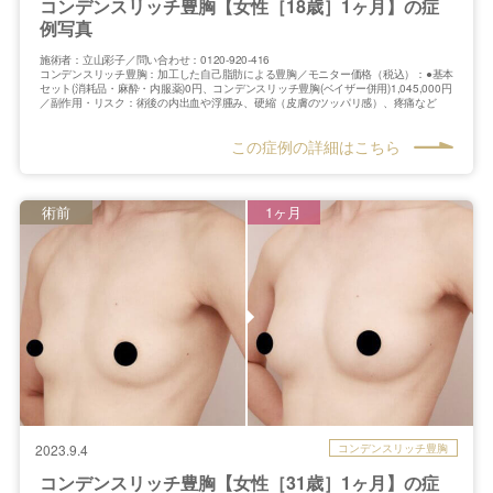
コンデンスリッチ豊胸【女性［18歳］1ヶ月】の症
例写真
施術者：立山彩子／問い合わせ：0120-920-416
コンデンスリッチ豊胸：加工した自己脂肪による豊胸／モニター価格（税込）：●基本
セット(消耗品・麻酔・内服薬)0円、コンデンスリッチ豊胸(ベイザー併用)1,045,000円
／副作用・リスク：術後の内出血や浮腫み、硬縮（皮膚のツッパリ感）、疼痛など
この症例の詳細はこちら
術前
1ヶ月
コンデンスリッチ豊胸
2023.9.4
コンデンスリッチ豊胸【女性［31歳］1ヶ月】の症