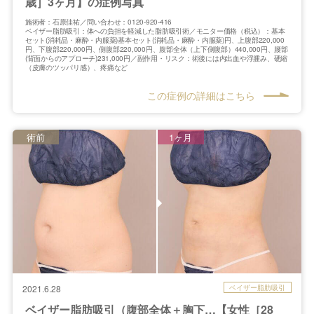
歳］3ヶ月】の症例写真
施術者：石原佳祐／問い合わせ：0120-920-416
ベイザー脂肪吸引：体への負担を軽減した脂肪吸引術／モニター価格（税込）：基本
セット(消耗品・麻酔・内服薬)基本セット(消耗品・麻酔・内服薬)円、上腹部220,000
円、下腹部220,000円、側腹部220,000円、腹部全体（上下側腹部）440,000円、腰部
(背面からのアプローチ)231,000円／副作用・リスク：術後には内出血や浮腫み、硬縮
（皮膚のツッパリ感）、疼痛など
この症例の詳細はこちら
術前
1ヶ月
ベイザー脂肪吸引
2021.6.28
ベイザー脂肪吸引（腹部全体＋胸下…【女性［28