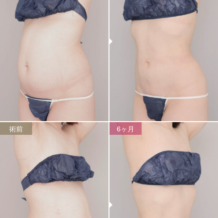
術前
6ヶ月