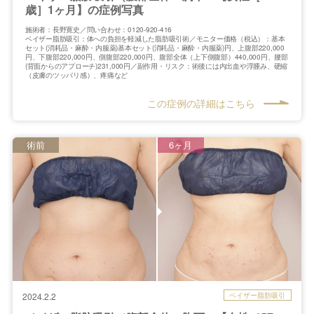
歳］1ヶ月】の症例写真
施術者：長野寛史／問い合わせ：0120-920-416
ベイザー脂肪吸引：体への負担を軽減した脂肪吸引術／モニター価格（税込）：基本
セット(消耗品・麻酔・内服薬)基本セット(消耗品・麻酔・内服薬)円、上腹部220,000
円、下腹部220,000円、側腹部220,000円、腹部全体（上下側腹部）440,000円、腰部
(背面からのアプローチ)231,000円／副作用・リスク：術後には内出血や浮腫み、硬縮
（皮膚のツッパリ感）、疼痛など
この症例の詳細はこちら
術前
6ヶ月
ベイザー脂肪吸引
2024.2.2