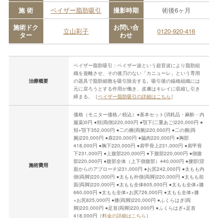
施 術
ベイザー脂肪吸引
撮影時期
術後6ヶ月
施術ドク
お問い合
立山彩子
0120-920-416
ター
わせ
ベイザー脂肪吸引：ベイザー波という超音波により脂肪組
織を遊離させ、その後刃のない「カニューレ」という専用
治療概要
の器具で脂肪細胞を吸引除去する。吸引後の線維組織には
元に戻ろうとする作用が働き、皮膚はキレイに収縮し引き
締まる。［
ベイザー脂肪吸引の詳細はこちら
］
価格（モニター価格／税込）●基本セット(消耗品・麻酔・内
服薬)0円 ●頬(両側)220,000円 ●顎下(二重あご)220,000円 ●
頬+顎下352,000円 ●二の腕(両腕)220,000円 ●二の腕(両
腕)220,000円 ●肩220,000円 ●脇肉220,000円 ●胸部
418,000円 ●胸下220,000円 ●肩甲骨上231,000円 ●肩甲骨
下231,000円 ●上腹部220,000円 ●下腹部220,000円 ●側腹
部220,000円 ●腹部全体（上下側腹部）440,000円 ●腰部(背
施術費用
面からのアプローチ)231,000円 ●お尻242,000円 ●太もも内
側(両脚)220,000円 ●太もも外側(両脚)220,000円 ●太もも前
面(両脚)220,000円 ●太もも全体605,000円 ●太もも全体+膝
660,000円 ●太もも全体+お尻726,000円 ●太もも全体+膝
+お尻825,000円 ●膝(両脚)220,000円 ●ふくらはぎ(両
脚)220,000円 ●足首(両脚)220,000円 ●ふくらはぎ+足首
418,000円［
料金の詳細はこちら
］