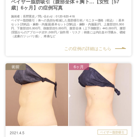
ベイザー脂肪吸引（腹部全体＋胸下…【女性［57
歳］6ヶ月】の症例写真
施術者：長野寛史／問い合わせ：0120-920-416
ベイザー脂肪吸引：体への負担を軽減した脂肪吸引術／モニター価格（税込）：基本
セット(消耗品・麻酔・内服薬)基本セット(消耗品・麻酔・内服薬)円、上腹部220,000
円、下腹部220,000円、側腹部220,000円、腹部全体（上下側腹部）440,000円、腰部
(背面からのアプローチ)231,000円／副作用・リスク：術後には内出血や浮腫み、硬縮
（皮膚のツッパリ感）、疼痛など
この症例の詳細はこちら
術前
6ヶ月
ベイザー脂肪吸引
2021.4.5