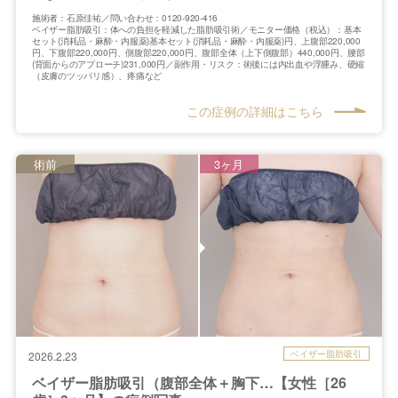
施術者：石原佳祐／問い合わせ：0120-920-416
ベイザー脂肪吸引：体への負担を軽減した脂肪吸引術／モニター価格（税込）：基本
セット(消耗品・麻酔・内服薬)基本セット(消耗品・麻酔・内服薬)円、上腹部220,000
円、下腹部220,000円、側腹部220,000円、腹部全体（上下側腹部）440,000円、腰部
(背面からのアプローチ)231,000円／副作用・リスク：術後には内出血や浮腫み、硬縮
（皮膚のツッパリ感）、疼痛など
この症例の詳細はこちら
術前
3ヶ月
ベイザー脂肪吸引
2026.2.23
ベイザー脂肪吸引（腹部全体＋胸下…【女性［26