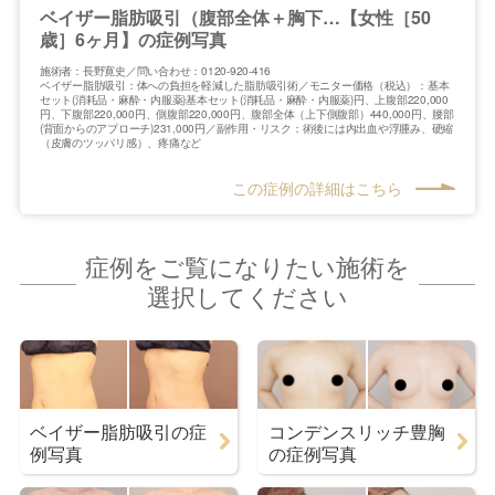
ベイザー脂肪吸引（腹部全体＋胸下…【女性［50
歳］6ヶ月】の症例写真
施術者：長野寛史／問い合わせ：0120-920-416
ベイザー脂肪吸引：体への負担を軽減した脂肪吸引術／モニター価格（税込）：基本
セット(消耗品・麻酔・内服薬)基本セット(消耗品・麻酔・内服薬)円、上腹部220,000
円、下腹部220,000円、側腹部220,000円、腹部全体（上下側腹部）440,000円、腰部
(背面からのアプローチ)231,000円／副作用・リスク：術後には内出血や浮腫み、硬縮
（皮膚のツッパリ感）、疼痛など
この症例の詳細はこちら
症例をご覧になりたい施術を
選択してください
ベイザー脂肪吸引の症
コンデンスリッチ豊胸
例写真
の症例写真