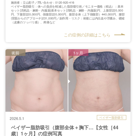
施術者：立山彩子／問い合わせ：0120-920-416
ベイザー脂肪吸引：体への負担を軽減した脂肪吸引術／モニター価格（税込）：基本
セット(消耗品・麻酔・内服薬)基本セット(消耗品・麻酔・内服薬)円、上腹部220,000
円、下腹部220,000円、側腹部220,000円、腹部全体（上下側腹部）440,000円、腰部
(背面からのアプローチ)231,000円／副作用・リスク：術後には内出血や浮腫み、硬縮
（皮膚のツッパリ感）、疼痛など
この症例の詳細はこちら
術前
1ヶ月
ベイザー脂肪吸引
2026.5.1
ベイザー脂肪吸引（腹部全体＋胸下…【女性［44
歳］1ヶ月】の症例写真