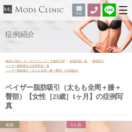
症例紹介
Mods Clinic（モッズクリニック）大阪院TOP
診療内容一覧
脂肪吸引
ベイザー脂肪吸引の症例写真一覧
ベイザー脂肪吸引（太もも全周＋膝＋臀部）の症例紹介
ベイザー脂肪吸引（太もも全周＋膝＋
臀部）【女性［23歳］1ヶ月】の症例写
真
術前
1ヶ月