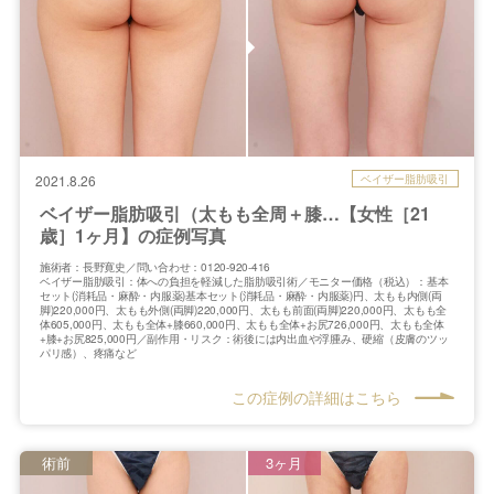
ベイザー脂肪吸引
2021.8.26
ベイザー脂肪吸引（太もも全周＋膝…【女性［21
歳］1ヶ月】の症例写真
施術者：長野寛史／問い合わせ：0120-920-416
ベイザー脂肪吸引：体への負担を軽減した脂肪吸引術／モニター価格（税込）：基本
セット(消耗品・麻酔・内服薬)基本セット(消耗品・麻酔・内服薬)円、太もも内側(両
脚)220,000円、太もも外側(両脚)220,000円、太もも前面(両脚)220,000円、太もも全
体605,000円、太もも全体+膝660,000円、太もも全体+お尻726,000円、太もも全体
+膝+お尻825,000円／副作用・リスク：術後には内出血や浮腫み、硬縮（皮膚のツッ
パリ感）、疼痛など
この症例の詳細はこちら
術前
3ヶ月