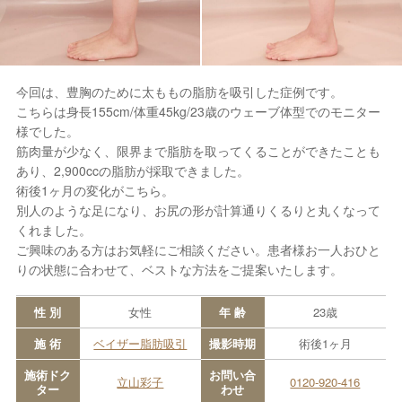
今回は、豊胸のために太ももの脂肪を吸引した症例です。
こちらは身長155cm/体重45kg/23歳のウェーブ体型でのモニター
様でした。
筋肉量が少なく、限界まで脂肪を取ってくることができたことも
あり、2,900ccの脂肪が採取できました。
術後1ヶ月の変化がこちら。
別人のような足になり、お尻の形が計算通りくるりと丸くなって
くれました。
ご興味のある方はお気軽にご相談ください。患者様お一人おひと
りの状態に合わせて、ベストな方法をご提案いたします。
性 別
女性
年 齢
23歳
施 術
ベイザー脂肪吸引
撮影時期
術後1ヶ月
施術ドク
お問い合
立山彩子
0120-920-416
ター
わせ