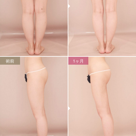
術前
1ヶ月