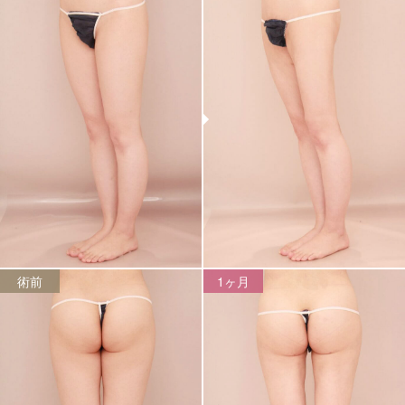
術前
1ヶ月