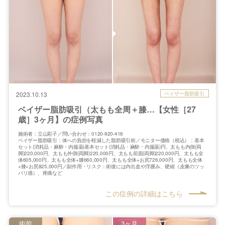
ベイザー脂肪吸引
2023.10.13
ベイザー脂肪吸引（太もも全周＋膝…【女性［27
歳］3ヶ月】の症例写真
施術者：立山彩子／問い合わせ：0120-920-416
ベイザー脂肪吸引：体への負担を軽減した脂肪吸引術／モニター価格（税込）：基本
セット(消耗品・麻酔・内服薬)基本セット(消耗品・麻酔・内服薬)円、太もも内側(両
脚)220,000円、太もも外側(両脚)220,000円、太もも前面(両脚)220,000円、太もも全
体605,000円、太もも全体+膝660,000円、太もも全体+お尻726,000円、太もも全体
+膝+お尻825,000円／副作用・リスク：術後には内出血や浮腫み、硬縮（皮膚のツッ
パリ感）、疼痛など
この症例の詳細はこちら
術前
3ヶ月