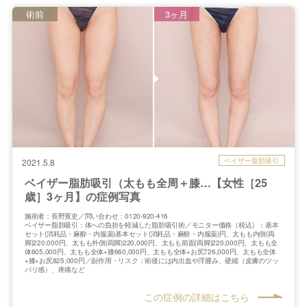
術前
3ヶ月
ベイザー脂肪吸引
2021.5.8
ベイザー脂肪吸引（太もも全周＋膝…【女性［25
歳］3ヶ月】の症例写真
施術者：長野寛史／問い合わせ：0120-920-416
ベイザー脂肪吸引：体への負担を軽減した脂肪吸引術／モニター価格（税込）：基本
セット(消耗品・麻酔・内服薬)基本セット(消耗品・麻酔・内服薬)円、太もも内側(両
脚)220,000円、太もも外側(両脚)220,000円、太もも前面(両脚)220,000円、太もも全
体605,000円、太もも全体+膝660,000円、太もも全体+お尻726,000円、太もも全体
+膝+お尻825,000円／副作用・リスク：術後には内出血や浮腫み、硬縮（皮膚のツッ
パリ感）、疼痛など
この症例の詳細はこちら