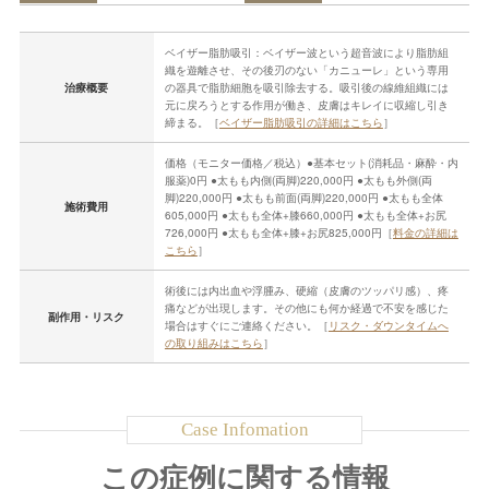
ベイザー脂肪吸引：ベイザー波という超音波により脂肪組
織を遊離させ、その後刃のない「カニューレ」という専用
治療概要
の器具で脂肪細胞を吸引除去する。吸引後の線維組織には
元に戻ろうとする作用が働き、皮膚はキレイに収縮し引き
締まる。［
ベイザー脂肪吸引の詳細はこちら
］
価格（モニター価格／税込）●基本セット(消耗品・麻酔・内
服薬)0円 ●太もも内側(両脚)220,000円 ●太もも外側(両
脚)220,000円 ●太もも前面(両脚)220,000円 ●太もも全体
施術費用
605,000円 ●太もも全体+膝660,000円 ●太もも全体+お尻
726,000円 ●太もも全体+膝+お尻825,000円［
料金の詳細は
こちら
］
術後には内出血や浮腫み、硬縮（皮膚のツッパリ感）、疼
痛などが出現します。その他にも何か経過で不安を感じた
副作用・リスク
場合はすぐにご連絡ください。［
リスク・ダウンタイムへ
の取り組みはこちら
］
この症例に関する情報