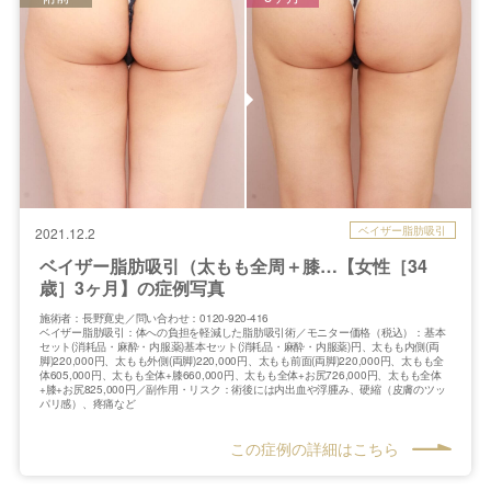
ベイザー脂肪吸引
2021.12.2
ベイザー脂肪吸引（太もも全周＋膝…【女性［34
歳］3ヶ月】の症例写真
施術者：長野寛史／問い合わせ：0120-920-416
ベイザー脂肪吸引：体への負担を軽減した脂肪吸引術／モニター価格（税込）：基本
セット(消耗品・麻酔・内服薬)基本セット(消耗品・麻酔・内服薬)円、太もも内側(両
脚)220,000円、太もも外側(両脚)220,000円、太もも前面(両脚)220,000円、太もも全
体605,000円、太もも全体+膝660,000円、太もも全体+お尻726,000円、太もも全体
+膝+お尻825,000円／副作用・リスク：術後には内出血や浮腫み、硬縮（皮膚のツッ
パリ感）、疼痛など
この症例の詳細はこちら