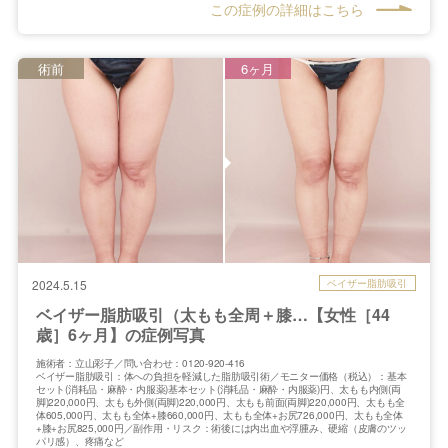
この症例の詳細はこちら
術前
6ヶ月
ベイザー脂肪吸引
2024.5.15
ベイザー脂肪吸引（太もも全周＋膝…【女性［44
歳］6ヶ月】の症例写真
施術者：立山彩子／問い合わせ：0120-920-416
ベイザー脂肪吸引：体への負担を軽減した脂肪吸引術／モニター価格（税込）：基本
セット(消耗品・麻酔・内服薬)基本セット(消耗品・麻酔・内服薬)円、太もも内側(両
脚)220,000円、太もも外側(両脚)220,000円、太もも前面(両脚)220,000円、太もも全
体605,000円、太もも全体+膝660,000円、太もも全体+お尻726,000円、太もも全体
+膝+お尻825,000円／副作用・リスク：術後には内出血や浮腫み、硬縮（皮膚のツッ
パリ感）、疼痛など