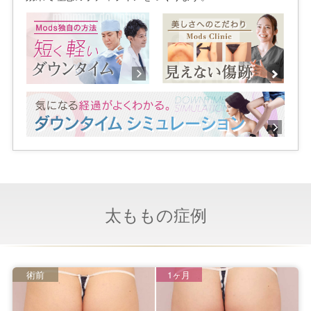
太ももの症例
術前
1ヶ月