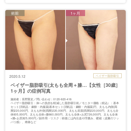
術前
1ヶ月
ベイザー脂肪吸引
2020.5.12
ベイザー脂肪吸引(太もも全周＋膝…【女性［30歳］
1ヶ月】の症例写真
施術者：長野寛史／問い合わせ：0120-920-416
ベイザー脂肪吸引：体への負担を軽減した脂肪吸引術／モニター価格（税込）：基本
セット(消耗品・麻酔・内服薬)基本セット(消耗品・麻酔・内服薬)円、太もも内側(両
脚)220,000円、太もも外側(両脚)220,000円、太もも前面(両脚)220,000円、太もも全
体605,000円、太もも全体+膝660,000円、太もも全体+お尻726,000円、太もも全体
+膝+お尻825,000円／副作用・リスク：術後には内出血や浮腫み、硬縮（皮膚のツッ
パリ感）、疼痛など