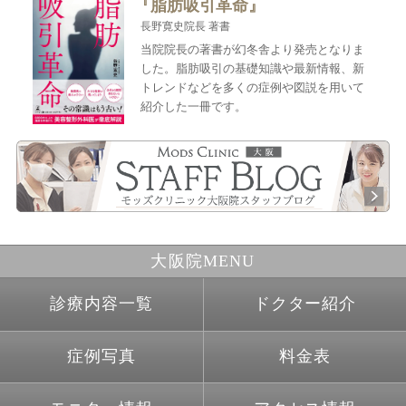
『脂肪吸引革命』
長野寛史院長 著書
当院院長の著書が幻冬舎より発売となりま
した。脂肪吸引の基礎知識や最新情報、新
トレンドなどを多くの症例や図説を用いて
紹介した一冊です。
大阪院MENU
診療内容一覧
ドクター紹介
症例写真
料金表