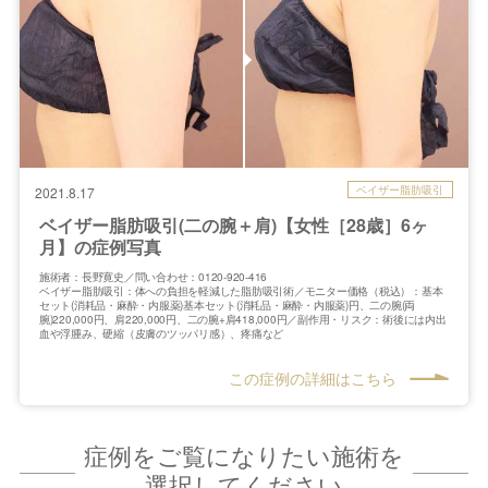
ベイザー脂肪吸引
2021.8.17
ベイザー脂肪吸引(二の腕＋肩)【女性［28歳］6ヶ
月】の症例写真
施術者：長野寛史／問い合わせ：0120-920-416
ベイザー脂肪吸引：体への負担を軽減した脂肪吸引術／モニター価格（税込）：基本
セット(消耗品・麻酔・内服薬)基本セット(消耗品・麻酔・内服薬)円、二の腕(両
腕)220,000円、肩220,000円、二の腕+肩418,000円／副作用・リスク：術後には内出
血や浮腫み、硬縮（皮膚のツッパリ感）、疼痛など
この症例の詳細はこちら
症例をご覧になりたい施術を
選択してください