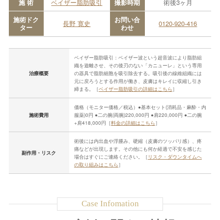
施 術
ベイザー脂肪吸引
撮影時期
術後3ヶ月
施術ドク
お問い合
長野 寛史
0120-920-416
ター
わせ
ベイザー脂肪吸引：ベイザー波という超音波により脂肪組
織を遊離させ、その後刃のない「カニューレ」という専用
治療概要
の器具で脂肪細胞を吸引除去する。吸引後の線維組織には
元に戻ろうとする作用が働き、皮膚はキレイに収縮し引き
締まる。［
ベイザー脂肪吸引の詳細はこちら
］
価格（モニター価格／税込）●基本セット(消耗品・麻酔・内
施術費用
服薬)0円 ●二の腕(両腕)220,000円 ●肩220,000円 ●二の腕
+肩418,000円［
料金の詳細はこちら
］
術後には内出血や浮腫み、硬縮（皮膚のツッパリ感）、疼
痛などが出現します。その他にも何か経過で不安を感じた
副作用・リスク
場合はすぐにご連絡ください。［
リスク・ダウンタイムへ
の取り組みはこちら
］