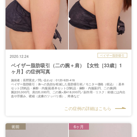
ベイザー脂肪吸引
2020.12.24
ベイザー脂肪吸引（二の腕＋肩）【女性［33歳］1
ヶ月】の症例写真
施術者：長野寛史／問い合わせ：0120-920-416
ベイザー脂肪吸引：体への負担を軽減した脂肪吸引術／モニター価格（税込）：基本
セット(消耗品・麻酔・内服薬)基本セット(消耗品・麻酔・内服薬)円、二の腕(両
腕)220,000円、肩220,000円、二の腕+肩418,000円／副作用・リスク：術後には内出
血や浮腫み、硬縮（皮膚のツッパリ感）、疼痛など
この症例の詳細はこちら
術前
6ヶ月