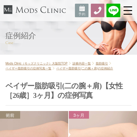
症例紹介
Mods Clinic（モッズクリニック）大阪院TOP
診療内容一覧
脂肪吸引
ベイザー脂肪吸引の症例写真一覧
ベイザー脂肪吸引(二の腕＋肩)の症例紹介
ベイザー脂肪吸引(二の腕＋肩)【女性
［26歳］3ヶ月】の症例写真
術前
3ヶ月