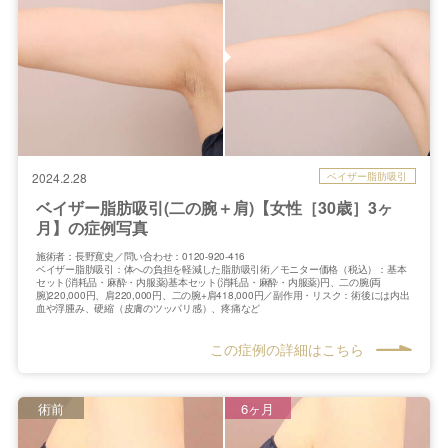
ベイザー脂肪吸引
2024.2.28
ベイザー脂肪吸引(二の腕＋肩)【女性［30歳］3ヶ
月】の症例写真
施術者：長野寛史／問い合わせ：0120-920-416
ベイザー脂肪吸引：体への負担を軽減した脂肪吸引術／モニター価格（税込）：基本
セット(消耗品・麻酔・内服薬)基本セット(消耗品・麻酔・内服薬)円、二の腕(両
腕)220,000円、肩220,000円、二の腕+肩418,000円／副作用・リスク：術後には内出
血や浮腫み、硬縮（皮膚のツッパリ感）、疼痛など
この症例の詳細はこちら
術前
6ヶ月