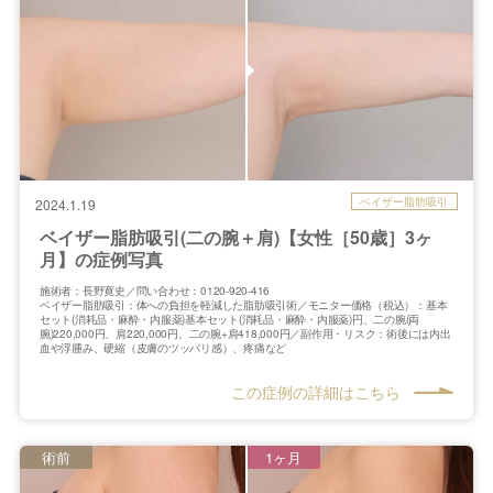
ベイザー脂肪吸引
2024.1.19
ベイザー脂肪吸引(二の腕＋肩)【女性［50歳］3ヶ
月】の症例写真
施術者：長野寛史／問い合わせ：0120-920-416
ベイザー脂肪吸引：体への負担を軽減した脂肪吸引術／モニター価格（税込）：基本
セット(消耗品・麻酔・内服薬)基本セット(消耗品・麻酔・内服薬)円、二の腕(両
腕)220,000円、肩220,000円、二の腕+肩418,000円／副作用・リスク：術後には内出
血や浮腫み、硬縮（皮膚のツッパリ感）、疼痛など
この症例の詳細はこちら
術前
1ヶ月