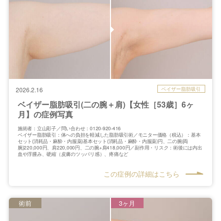
ベイザー脂肪吸引
2026.2.16
ベイザー脂肪吸引(二の腕＋肩)【女性［53歳］6ヶ
月】の症例写真
施術者：立山彩子／問い合わせ：0120-920-416
ベイザー脂肪吸引：体への負担を軽減した脂肪吸引術／モニター価格（税込）：基本
セット(消耗品・麻酔・内服薬)基本セット(消耗品・麻酔・内服薬)円、二の腕(両
腕)220,000円、肩220,000円、二の腕+肩418,000円／副作用・リスク：術後には内出
血や浮腫み、硬縮（皮膚のツッパリ感）、疼痛など
この症例の詳細はこちら
術前
3ヶ月