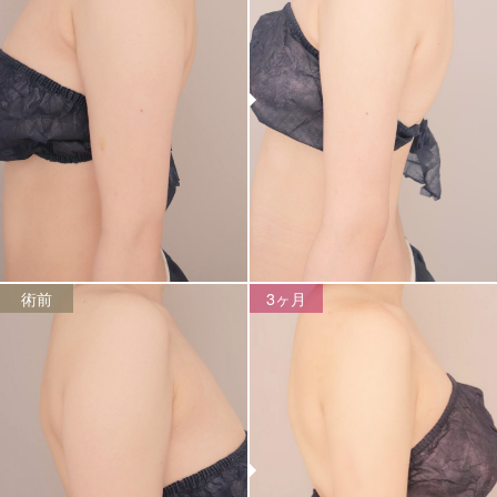
術前
3ヶ月