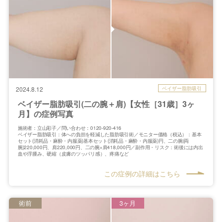
ベイザー脂肪吸引
2024.8.12
ベイザー脂肪吸引(二の腕＋肩)【女性［31歳］3ヶ
月】の症例写真
施術者：立山彩子／問い合わせ：0120-920-416
ベイザー脂肪吸引：体への負担を軽減した脂肪吸引術／モニター価格（税込）：基本
セット(消耗品・麻酔・内服薬)基本セット(消耗品・麻酔・内服薬)円、二の腕(両
腕)220,000円、肩220,000円、二の腕+肩418,000円／副作用・リスク：術後には内出
血や浮腫み、硬縮（皮膚のツッパリ感）、疼痛など
この症例の詳細はこちら
術前
3ヶ月