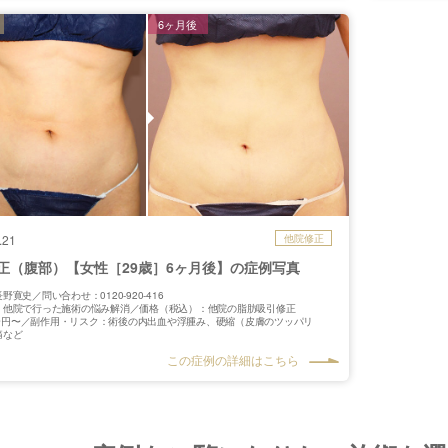
6ヶ月後
.21
他院修正
正（腹部）【女性［29歳］6ヶ月後】の症例写真
野寛史／問い合わせ：0120-920-416
：他院で行った施術の悩み解消／価格（税込）：他院の脂肪吸引修正
00〜円〜／副作用・リスク：術後の内出血や浮腫み、硬縮（皮膚のツッパリ
痛など
この症例の詳細はこちら