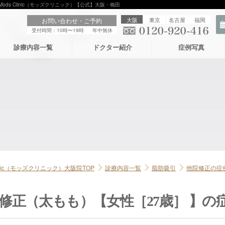
ods Clinic（モッズクリニック）【公式】大阪・梅田
大阪
東京
名古屋
福岡
お問い合わせ・ご予約
受付時間：10時〜19時
年中無休
診療内容一覧
ドクター紹介
症例写真
linic（モッズクリニック）大阪院TOP
診療内容一覧
脂肪吸引
他院修正の症
修正（太もも）【女性［27歳］ 】の