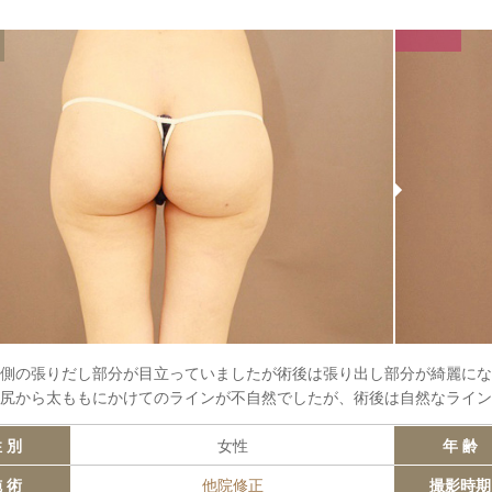
側の張りだし部分が目立っていましたが術後は張り出し部分が綺麗にな
尻から太ももにかけてのラインが不自然でしたが、術後は自然なライン
 別
女性
年 齢
 術
他院修正
撮影時期