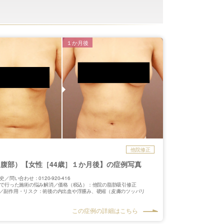
１か月後
他院修正
腹部）【女性［44歳］１か月後】の症例写真
／問い合わせ：0120-920-416
で行った施術の悩み解消／価格（税込）：他院の脂肪吸引修正
〜円〜／副作用・リスク：術後の内出血や浮腫み、硬縮（皮膚のツッパリ
この症例の詳細はこちら