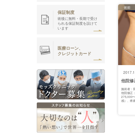
術前
保証制度
術後に無料・長期で受け
られる保証制度を設けて
います
医療ローン、
クレジットカード
2017.1
他院修
施術者：長
他院修正
275,0
感）、疼