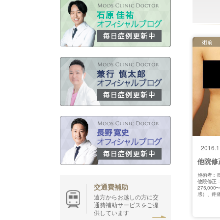
術前
2016.1
他院修
施術者：長
他院修正
交通費補助
275,0
感）、疼
遠方からお越しの方に交
通費補助サービスをご提
供しています