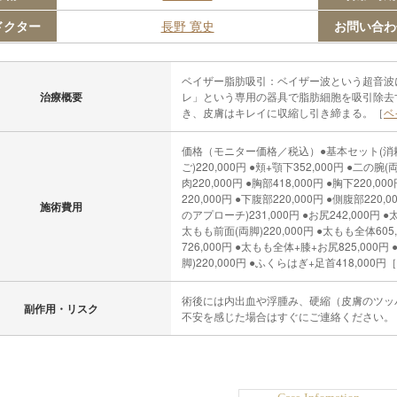
ドクター
長野 寛史
お問い合わ
ベイザー脂肪吸引：ベイザー波という超音波
治療概要
レ」という専用の器具で脂肪細胞を吸引除去
き、皮膚はキレイに収縮し引き締まる。［
ベ
価格（モニター価格／税込）●基本セット(消耗品・
ご)220,000円 ●頬+顎下352,000円 ●二の腕(両
肉220,000円 ●胸部418,000円 ●胸下220,0
220,000円 ●下腹部220,000円 ●側腹部22
施術費用
のアプローチ)231,000円 ●お尻242,000円 ●
太もも前面(両脚)220,000円 ●太もも全体605
726,000円 ●太もも全体+膝+お尻825,000円 
脚)220,000円 ●ふくらはぎ+足首418,000円［
術後には内出血や浮腫み、硬縮（皮膚のツッ
副作用・リスク
不安を感じた場合はすぐにご連絡ください。