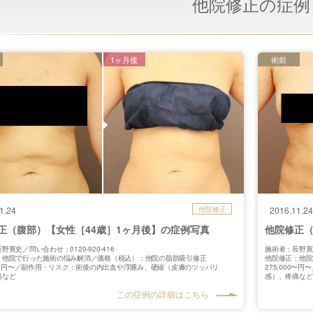
他院修正の症例
1ヶ月後
術前
1.24
他院修正
2016.11.24
正（腹部）【女性［44歳］1ヶ月後】の症例写真
他院修正（
野寛史／問い合わせ：0120-920-416
施術者：長野寛史
：他院で行った施術の悩み解消／価格（税込）：他院の脂肪吸引修正
他院修正：他院
00〜円〜／副作用・リスク：術後の内出血や浮腫み、硬縮（皮膚のツッパリ
275,000
痛など
感）、疼痛など
この症例の詳細はこちら