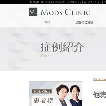
【2020年1月11日更新】症例写真｜他院修正（太もも）[27・女性・ ]｜M
TOP
当院のご紹介
症例紹介
Mods C
他院