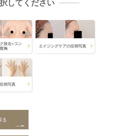
選択してください
ク抜去+コン
エイジングケアの症例写真
豊胸
症例写真
戻る