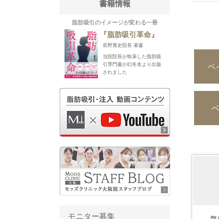
書籍情報
脂肪吸引のイメージが変わる一冊
『脂肪吸引革命』
長野寛史院長 著書
当院院長が執筆した脂肪吸
ベ
引専門書が幻冬舎より出版
されました
モニター募集
気