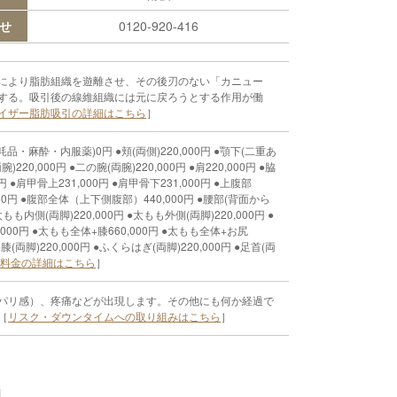
せ
0120-920-416
により脂肪組織を遊離させ、その後刃のない「カニュー
する。吸引後の線維組織には元に戻ろうとする作用が働
イザー脂肪吸引の詳細はこちら
］
麻酔・内服薬)0円 ●頬(両側)220,000円 ●顎下(二重あ
腕)220,000円 ●二の腕(両腕)220,000円 ●肩220,000円 ●脇
00円 ●肩甲骨上231,000円 ●肩甲骨下231,000円 ●上腹部
0,000円 ●腹部全体（上下側腹部）440,000円 ●腰部(背面から
太もも内側(両脚)220,000円 ●太もも外側(両脚)220,000円 ●
,000円 ●太もも全体+膝660,000円 ●太もも全体+お尻
●膝(両脚)220,000円 ●ふくらはぎ(両脚)220,000円 ●足首(両
料金の詳細はこちら
］
パリ感）、疼痛などが出現します。その他にも何か経過で
［
リスク・ダウンタイムへの取り組みはこちら
］