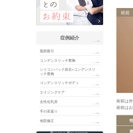
術前
症例紹介
脂肪吸引
コンデンスリッチ豊胸
シリコンバック抜去+コンデンスリ
ッチ豊胸
コンデンスリッチボディ
エイジングケア
術前は外
女性化乳房
術前はお
手の若返り
性
他院修正
施