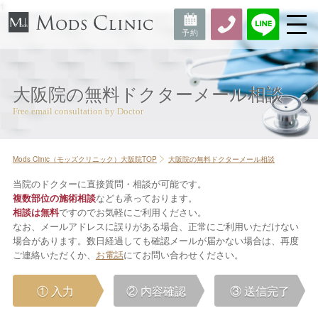
1
大阪院の無料ドクターメール相談
Mods Clinic（モッズクリニック）大阪院TOP
大阪院の無料ドクターメール相談
当院のドクターに直接質問・相談が可能です。
複数部位の施術相談
なども承っております。
相談は無料
ですのでお気軽にご利用ください。
なお、メールアドレスに誤りがある場合、正常にご利用いただけない
場合があります。数日経過しても確認メールが届かない場合は、再度
ご連絡いただくか、
お電話
にてお問い合わせください。
① 入力
② 内容確認
③ 送信完了