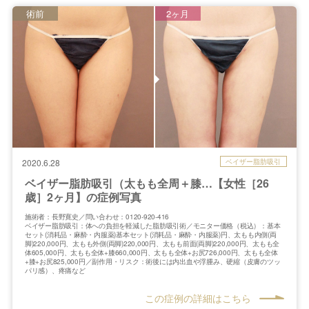
術前
2ヶ月
ベイザー脂肪吸引
2020.6.28
ベイザー脂肪吸引（太もも全周＋膝…【女性［26
歳］2ヶ月】の症例写真
施術者：長野寛史／問い合わせ：0120-920-416
ベイザー脂肪吸引：体への負担を軽減した脂肪吸引術／モニター価格（税込）：基本
セット(消耗品・麻酔・内服薬)基本セット(消耗品・麻酔・内服薬)円、太もも内側(両
脚)220,000円、太もも外側(両脚)220,000円、太もも前面(両脚)220,000円、太もも全
体605,000円、太もも全体+膝660,000円、太もも全体+お尻726,000円、太もも全体
+膝+お尻825,000円／副作用・リスク：術後には内出血や浮腫み、硬縮（皮膚のツッ
パリ感）、疼痛など
この症例の詳細はこちら