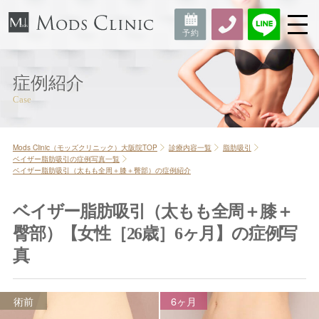
症例紹介
Mods Clinic（モッズクリニック）大阪院TOP
診療内容一覧
脂肪吸引
ベイザー脂肪吸引の症例写真一覧
ベイザー脂肪吸引（太もも全周＋膝＋臀部）の症例紹介
ベイザー脂肪吸引（太もも全周＋膝＋
臀部）【女性［26歳］6ヶ月】の症例写
真
術前
6ヶ月