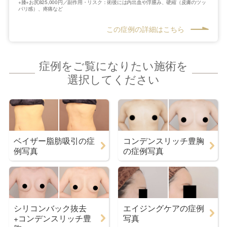
+膝+お尻825,000円／副作用・リスク：術後には内出血や浮腫み、硬縮（皮膚のツッ
パリ感）、疼痛など
この症例の詳細はこちら
症例をご覧になりたい施術を
選択してください
ベイザー脂肪吸引の症
コンデンスリッチ豊胸
例写真
の症例写真
シリコンバック抜去
エイジングケアの症例
+コンデンスリッチ豊
写真