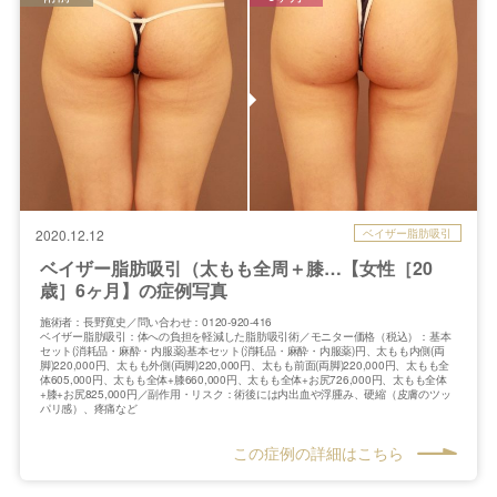
ベイザー脂肪吸引
2020.12.12
ベイザー脂肪吸引（太もも全周＋膝…【女性［20
歳］6ヶ月】の症例写真
施術者：長野寛史／問い合わせ：0120-920-416
ベイザー脂肪吸引：体への負担を軽減した脂肪吸引術／モニター価格（税込）：基本
セット(消耗品・麻酔・内服薬)基本セット(消耗品・麻酔・内服薬)円、太もも内側(両
脚)220,000円、太もも外側(両脚)220,000円、太もも前面(両脚)220,000円、太もも全
体605,000円、太もも全体+膝660,000円、太もも全体+お尻726,000円、太もも全体
+膝+お尻825,000円／副作用・リスク：術後には内出血や浮腫み、硬縮（皮膚のツッ
パリ感）、疼痛など
この症例の詳細はこちら