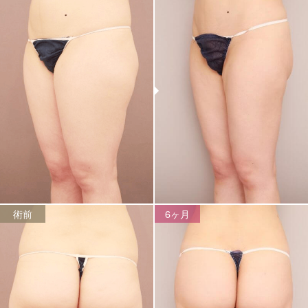
術前
6ヶ月