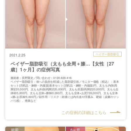
ベイザー脂肪吸引
2021.2.25
ベイザー脂肪吸引（太もも全周＋膝…【女性［27
歳］1ヶ月】の症例写真
施術者：長野寛史／問い合わせ：0120-920-416
ベイザー脂肪吸引：体への負担を軽減した脂肪吸引術／モニター価格（税込）：基本
セット(消耗品・麻酔・内服薬)基本セット(消耗品・麻酔・内服薬)円、太もも内側(両
脚)220,000円、太もも外側(両脚)220,000円、太もも前面(両脚)220,000円、太もも全
体605,000円、太もも全体+膝660,000円、太もも全体+お尻726,000円、太もも全体
+膝+お尻825,000円／副作用・リスク：術後には内出血や浮腫み、硬縮（皮膚のツッ
パリ感）、疼痛など
この症例の詳細はこちら
術前
6ヶ月