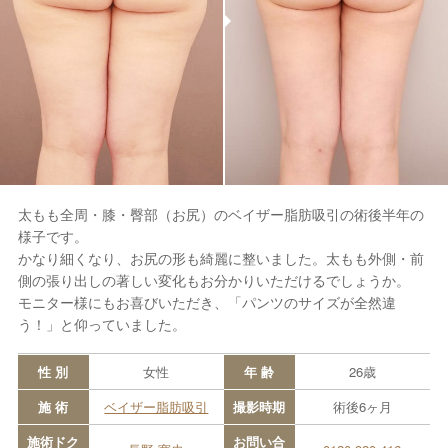
太もも全周・膝・臀部（お尻）のベイザー脂肪吸引の術後半年の
様子です。
かなり細くなり、お尻の形も綺麗に整いました。太もも外側・前
側の張り出しの著しい変化もお分かりいただけるでしょうか。
モニター様にもお喜びいただき、「パンツのサイズが全然違
う！」と仰っていました。
性 別
女性
年 齢
26歳
施 術
ベイザー脂肪吸引
撮影時期
術後6ヶ月
施術ドク
お問い合