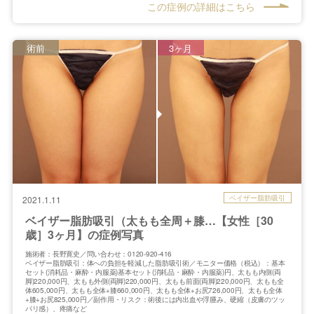
この症例の詳細はこちら
術前
3ヶ月
ベイザー脂肪吸引
2021.1.11
ベイザー脂肪吸引（太もも全周＋膝…【女性［30
歳］3ヶ月】の症例写真
施術者：長野寛史／問い合わせ：0120-920-416
ベイザー脂肪吸引：体への負担を軽減した脂肪吸引術／モニター価格（税込）：基本
セット(消耗品・麻酔・内服薬)基本セット(消耗品・麻酔・内服薬)円、太もも内側(両
脚)220,000円、太もも外側(両脚)220,000円、太もも前面(両脚)220,000円、太もも全
体605,000円、太もも全体+膝660,000円、太もも全体+お尻726,000円、太もも全体
+膝+お尻825,000円／副作用・リスク：術後には内出血や浮腫み、硬縮（皮膚のツッ
パリ感）、疼痛など