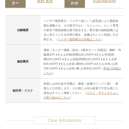
長野 寛史
0120-920-416
ター
わせ
ベイザー脂肪吸引：ベイザー波という超音波により脂肪組
織を遊離させ、その後刃のない「カニューレ」という専用
治療概要
の器具で脂肪細胞を吸引除去する。吸引後の線維組織には
元に戻ろうとする作用が働き、皮膚はキレイに収縮し引き
締まる。［
ベイザー脂肪吸引の詳細はこちら
］
価格（モニター価格／税込）●基本セット(消耗品・麻酔・内
服薬)0円 ●太もも内側(両脚)220,000円 ●太もも外側(両
脚)220,000円 ●太もも前面(両脚)220,000円 ●太もも全体
施術費用
605,000円 ●太もも全体+膝660,000円 ●太もも全体+お尻
726,000円 ●太もも全体+膝+お尻825,000円［
料金の詳細は
こちら
］
術後には内出血や浮腫み、硬縮（皮膚のツッパリ感）、疼
痛などが出現します。その他にも何か経過で不安を感じた
副作用・リスク
場合はすぐにご連絡ください。［
リスク・ダウンタイムへ
の取り組みはこちら
］