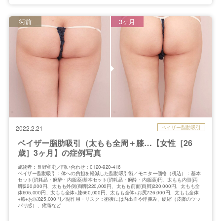
術前
3ヶ月
ベイザー脂肪吸引
2022.2.21
ベイザー脂肪吸引（太もも全周＋膝…【女性［26
歳］3ヶ月】の症例写真
施術者：長野寛史／問い合わせ：0120-920-416
ベイザー脂肪吸引：体への負担を軽減した脂肪吸引術／モニター価格（税込）：基本
セット(消耗品・麻酔・内服薬)基本セット(消耗品・麻酔・内服薬)円、太もも内側(両
脚)220,000円、太もも外側(両脚)220,000円、太もも前面(両脚)220,000円、太もも全
体605,000円、太もも全体+膝660,000円、太もも全体+お尻726,000円、太もも全体
+膝+お尻825,000円／副作用・リスク：術後には内出血や浮腫み、硬縮（皮膚のツッ
パリ感）、疼痛など