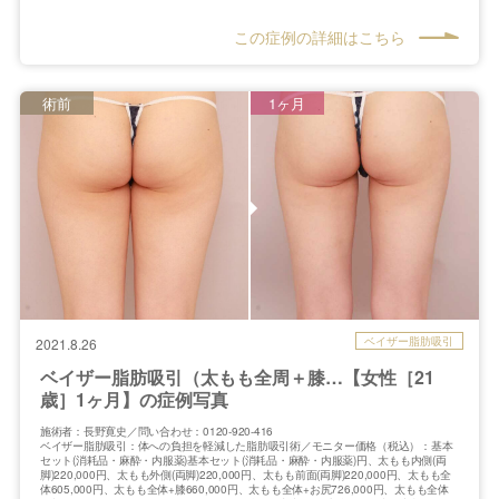
この症例の詳細はこちら
術前
1ヶ月
ベイザー脂肪吸引
2021.8.26
ベイザー脂肪吸引（太もも全周＋膝…【女性［21
歳］1ヶ月】の症例写真
施術者：長野寛史／問い合わせ：0120-920-416
ベイザー脂肪吸引：体への負担を軽減した脂肪吸引術／モニター価格（税込）：基本
セット(消耗品・麻酔・内服薬)基本セット(消耗品・麻酔・内服薬)円、太もも内側(両
脚)220,000円、太もも外側(両脚)220,000円、太もも前面(両脚)220,000円、太もも全
体605,000円、太もも全体+膝660,000円、太もも全体+お尻726,000円、太もも全体