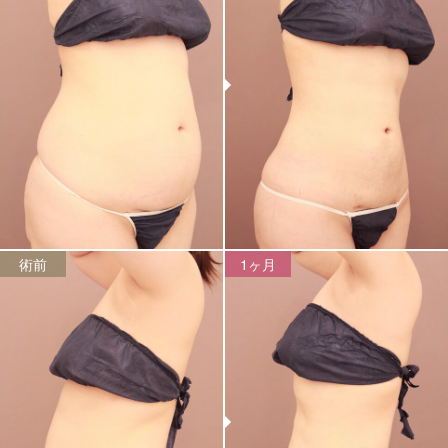
術前
1ヶ月