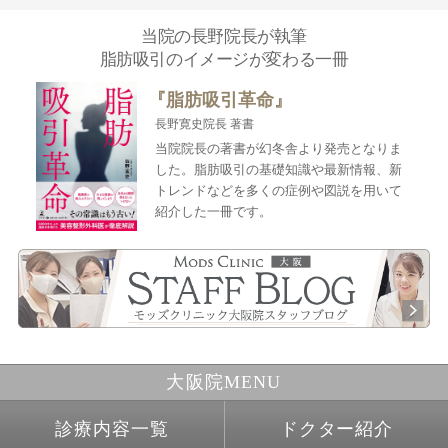
当院の長野院長が執筆
脂肪吸引のイメージが変わる一冊
『脂肪吸引革命』
長野寛史院長 著書
当院院長の著書が幻冬舎より発売となりま
した。脂肪吸引の基礎知識や最新情報、新
トレンドなどを多くの症例や図説を用いて
紹介した一冊です。
大阪院MENU
診療内容一覧
ドクター紹介