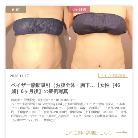
術前
6ヶ月後
ベイザー脂肪吸引
2018.11.17
ベイザー脂肪吸引（お腹全体・胸下…【女性［46
歳］6ヶ月後】の症例写真
施術者：長野寛史／問い合わせ：0120-920-416
ベイザー脂肪吸引：体への負担を軽減した脂肪吸引術／モニター価格（税込）：基本
セット(消耗品・麻酔・内服薬)基本セット(消耗品・麻酔・内服薬)円、上腹部220,000
円、下腹部220,000円、側腹部220,000円、腹部全体（上下側腹部）440,000円、腰部
(背面からのアプローチ)231,000円／副作用・リスク：術後には内出血や浮腫み、硬縮
（皮膚のツッパリ感）、疼痛など
この症例の詳細はこちら