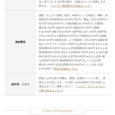
元に戻ろうとする作用が働き、皮膚はキレイに収縮し引き
締まる。［
ベイザー脂肪吸引の詳細はこちら
］
価格（モニター価格／税込）●基本セット(消耗品・麻酔・内
服薬)0円 ●頬(両側)220,000円 ●顎下(二重あご)220,000円 ●
頬+顎下352,000円 ●二の腕(両腕)220,000円 ●二の腕(両
腕)220,000円 ●肩220,000円 ●脇肉220,000円 ●胸部
418,000円 ●胸下220,000円 ●肩甲骨上231,000円 ●肩甲骨
下231,000円 ●上腹部220,000円 ●下腹部220,000円 ●側腹
部220,000円 ●腹部全体（上下側腹部）440,000円 ●腰部(背
施術費用
面からのアプローチ)231,000円 ●お尻242,000円 ●太もも内
側(両脚)220,000円 ●太もも外側(両脚)220,000円 ●太もも前
面(両脚)220,000円 ●太もも全体605,000円 ●太もも全体+膝
660,000円 ●太もも全体+お尻726,000円 ●太もも全体+膝
+お尻825,000円 ●膝(両脚)220,000円 ●ふくらはぎ(両
脚)220,000円 ●足首(両脚)220,000円 ●ふくらはぎ+足首
418,000円［
料金の詳細はこちら
］
術後には内出血や浮腫み、硬縮（皮膚のツッパリ感）、疼
痛などが出現します。その他にも何か経過で不安を感じた
副作用・リスク
場合はすぐにご連絡ください。［
リスク・ダウンタイムへ
の取り組みはこちら
］