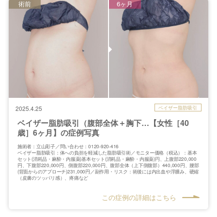
術前
6ヶ月
ベイザー脂肪吸引
2025.4.25
ベイザー脂肪吸引（腹部全体＋胸下…【女性［40
歳］6ヶ月】の症例写真
施術者：立山彩子／問い合わせ：0120-920-416
ベイザー脂肪吸引：体への負担を軽減した脂肪吸引術／モニター価格（税込）：基本
セット(消耗品・麻酔・内服薬)基本セット(消耗品・麻酔・内服薬)円、上腹部220,000
円、下腹部220,000円、側腹部220,000円、腹部全体（上下側腹部）440,000円、腰部
(背面からのアプローチ)231,000円／副作用・リスク：術後には内出血や浮腫み、硬縮
（皮膚のツッパリ感）、疼痛など
この症例の詳細はこちら