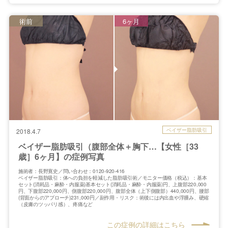
術前
6ヶ月
ベイザー脂肪吸引
2018.4.7
ベイザー脂肪吸引（腹部全体＋胸下…【女性［33
歳］6ヶ月】の症例写真
施術者：長野寛史／問い合わせ：0120-920-416
ベイザー脂肪吸引：体への負担を軽減した脂肪吸引術／モニター価格（税込）：基本
セット(消耗品・麻酔・内服薬)基本セット(消耗品・麻酔・内服薬)円、上腹部220,000
円、下腹部220,000円、側腹部220,000円、腹部全体（上下側腹部）440,000円、腰部
(背面からのアプローチ)231,000円／副作用・リスク：術後には内出血や浮腫み、硬縮
（皮膚のツッパリ感）、疼痛など
この症例の詳細はこちら