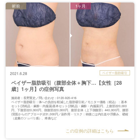
術前
1ヶ月
ベイザー脂肪吸引
2021.6.28
ベイザー脂肪吸引（腹部全体＋胸下…【女性［28
歳］1ヶ月】の症例写真
施術者：長野寛史／問い合わせ：0120-920-416
ベイザー脂肪吸引：体への負担を軽減した脂肪吸引術／モニター価格（税込）：基本
セット(消耗品・麻酔・内服薬)基本セット(消耗品・麻酔・内服薬)円、上腹部220,000
円、下腹部220,000円、側腹部220,000円、腹部全体（上下側腹部）440,000円、腰部
(背面からのアプローチ)231,000円／副作用・リスク：術後には内出血や浮腫み、硬縮
（皮膚のツッパリ感）、疼痛など
この症例の詳細はこちら