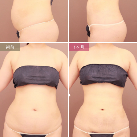
術前
1ヶ月