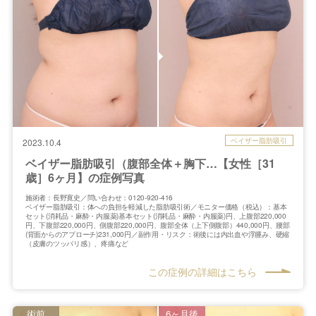
ベイザー脂肪吸引
2023.10.4
ベイザー脂肪吸引（腹部全体＋胸下…【女性［31
歳］6ヶ月】の症例写真
施術者：長野寛史／問い合わせ：0120-920-416
ベイザー脂肪吸引：体への負担を軽減した脂肪吸引術／モニター価格（税込）：基本
セット(消耗品・麻酔・内服薬)基本セット(消耗品・麻酔・内服薬)円、上腹部220,000
円、下腹部220,000円、側腹部220,000円、腹部全体（上下側腹部）440,000円、腰部
(背面からのアプローチ)231,000円／副作用・リスク：術後には内出血や浮腫み、硬縮
（皮膚のツッパリ感）、疼痛など
この症例の詳細はこちら
術前
6ヶ月後