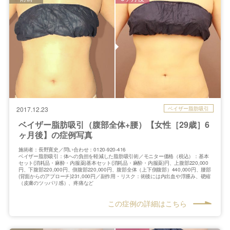
ベイザー脂肪吸引
2017.12.23
ベイザー脂肪吸引（腹部全体+腰）【女性［29歳］6
ヶ月後】の症例写真
施術者：長野寛史／問い合わせ：0120-920-416
ベイザー脂肪吸引：体への負担を軽減した脂肪吸引術／モニター価格（税込）：基本
セット(消耗品・麻酔・内服薬)基本セット(消耗品・麻酔・内服薬)円、上腹部220,000
円、下腹部220,000円、側腹部220,000円、腹部全体（上下側腹部）440,000円、腰部
(背面からのアプローチ)231,000円／副作用・リスク：術後には内出血や浮腫み、硬縮
（皮膚のツッパリ感）、疼痛など
この症例の詳細はこちら