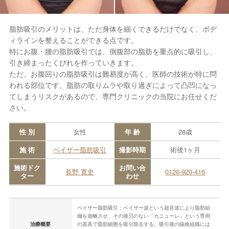
脂肪吸引のメリットは、ただ身体を細くできるだけでなく、ボデ
ィラインを整えることができる点です。
特にお腹・腰の脂肪吸引では、側腹部の脂肪を重点的に吸引し、
引き締まったくびれを作っていきます。
ただ、お腹回りの脂肪吸引は難易度が高く、医師の技術が特に問
われる部位です。脂肪の取りムラや取り過ぎによって凸凹になっ
てしまうリスクがあるので、専門クリニックの当院にお任せくだ
さい。
性 別
女性
年 齢
28歳
施 術
ベイザー脂肪吸引
撮影時期
術後1ヶ月
施術ドク
お問い合
長野 寛史
0120-920-416
ター
わせ
ベイザー脂肪吸引：ベイザー波という超音波により脂肪組
織を遊離させ、その後刃のない「カニューレ」という専用
治療概要
の器具で脂肪細胞を吸引除去する。吸引後の線維組織には