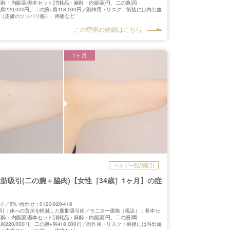
麻酔・内服薬)基本セット(消耗品・麻酔・内服薬)円、二の腕(両
0円、肩220,000円、二の腕+肩418,000円／副作用・リスク：術後には内出血
（皮膚のツッパリ感）、疼痛など
この症例の詳細はこちら
1ヶ月
ベイザー脂肪吸引
肪吸引(二の腕＋脇肉)【女性［34歳］1ヶ月】の症
／問い合わせ：0120-920-416
引：体への負担を軽減した脂肪吸引術／モニター価格（税込）：基本セ
麻酔・内服薬)基本セット(消耗品・麻酔・内服薬)円、二の腕(両
0円、肩220,000円、二の腕+肩418,000円／副作用・リスク：術後には内出血