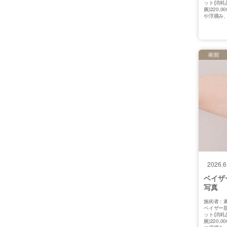
ット(消耗
腕)220
や浮腫み
術前
2026.6
ベイザ
写真
施術者：兼
ベイザー
ット(消耗
腕)220