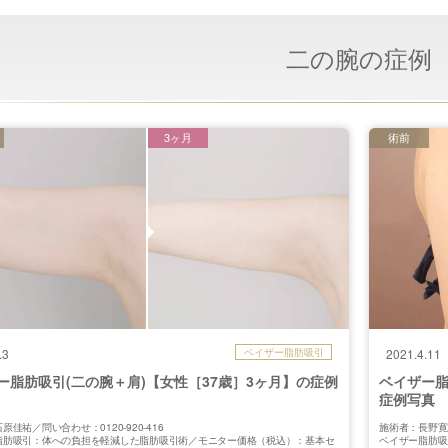
二の腕の症例
3ヶ月
術前
.3
ベイザー脂肪吸引
2021.4.11
ー脂肪吸引(二の腕＋肩)【女性［37歳］3ヶ月】の症例
ベイザー脂
症例写真
原佳祐／問い合わせ：0120-920-416
施術者：長野寛史
脂肪吸引：体への負担を軽減した脂肪吸引術／モニター価格（税込）：基本セ
ベイザー脂肪吸