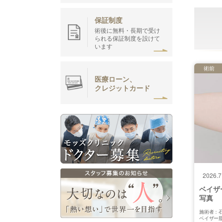
保証制度
術後に無料・長期で受け
られる保証制度を設けて
います
術前
医療ローン、
クレジットカード
2026.7
ベイザ
写真
施術者：石
ベイザー