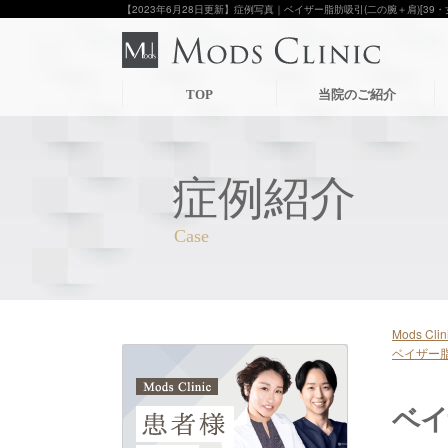
【2023年6月28日更新】症例写真｜ベイザー脂肪吸引(二の腕＋肩)[39・女
TOP
当院のご紹介
症例紹介
Mods C
ベイザー脂
ベイ