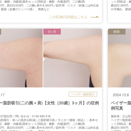
品・麻酔・内服薬)基本セット(消耗品・麻酔・内服薬)円、二の腕(両
ット(消耗品・
,000円、肩220,000円、二の腕+肩418,000円／副作用・リスク：術後には内出血
腕)220,00
、硬縮（皮膚のツッパリ感）、疼痛など
や浮腫み、硬縮
この症例の詳細はこちら
3ヶ月
術前
.17
ベイザー脂肪吸引
2024.12.6
ー脂肪吸引(二の腕＋肩)【女性［20歳］3ヶ月】の症例
ベイザー脂
例写真
行慎太郎／問い合わせ：0120-920-416
施術者：立山彩子
脂肪吸引：体への負担を軽減した脂肪吸引術／モニター価格（税込）：基本セ
ベイザー脂肪吸
品・麻酔・内服薬)基本セット(消耗品・麻酔・内服薬)円、二の腕(両
ット(消耗品・
,000円、肩220,000円、二の腕+肩418,000円／副作用・リスク：術後には内出血
腕)220,00