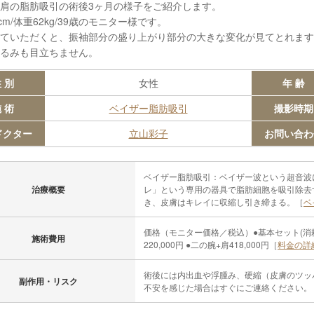
肩の脂肪吸引の術後3ヶ月の様子をご紹介します。
cm/体重62kg/39歳のモニター様です。
ていただくと、振袖部分の盛り上がり部分の大きな変化が見てとれます
るみも目立ちません。
 別
女性
年 齢
 術
ベイザー脂肪吸引
撮影時期
ドクター
立山彩子
お問い合わ
ベイザー脂肪吸引：ベイザー波という超音波
治療概要
レ」という専用の器具で脂肪細胞を吸引除去
き、皮膚はキレイに収縮し引き締まる。［
ベ
価格（モニター価格／税込）●基本セット(消耗品・
施術費用
220,000円 ●二の腕+肩418,000円［
料金の詳
術後には内出血や浮腫み、硬縮（皮膚のツッ
副作用・リスク
不安を感じた場合はすぐにご連絡ください。