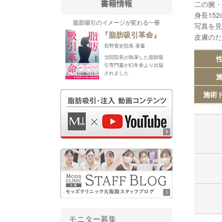
二の腕・
書籍情報
身長152
脂肪吸引のイメージが変わる一冊
写真を見
『脂肪吸引革命』
皮膚のた
長野寛史院長 著書
性
当院院長が執筆した脂肪吸
引専門書が幻冬舎より出版
されました
施
施術
モニター募集