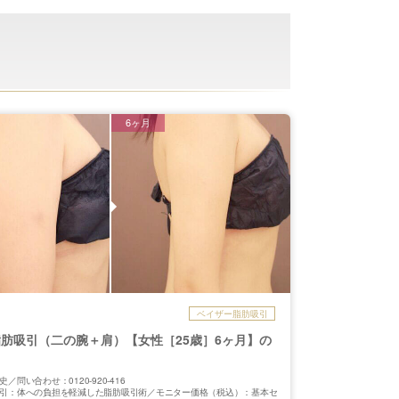
6ヶ月
ベイザー脂肪吸引
肪吸引（二の腕＋肩）【女性［25歳］6ヶ月】の
／問い合わせ：0120-920-416
引：体への負担を軽減した脂肪吸引術／モニター価格（税込）：基本セ