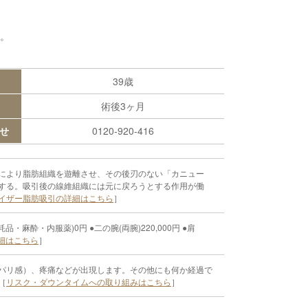
。
39歳
術後3ヶ月
せ
0120-920-416
により脂肪組織を遊離させ、その後刃のない「カニュー
する。吸引後の線維組織には元に戻ろうとする作用が働
イザー脂肪吸引の詳細はこちら
］
麻酔・内服薬)0円 ●二の腕(両腕)220,000円 ●肩
細はこちら
］
パリ感）、疼痛などが出現します。その他にも何か経過で
［
リスク・ダウンタイムへの取り組みはこちら
］