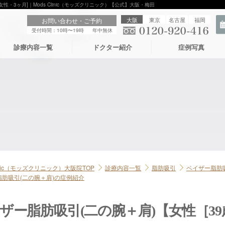
性・3ヶ月]｜Mods Clinic（モッズクリニック）【公式】大阪・梅田
大阪
東京
名古屋
福岡
お問い合わせ・ご予約
受付時間：10時〜19時
年中無休
診療内容一覧
ドクター紹介
症例写真
linic（モッズクリニック）大阪院TOP
診療内容一覧
脂肪吸引
ベイザー脂肪
肪吸引(二の腕＋肩)の症例紹介
ザー脂肪吸引(二の腕＋肩)【女性［3